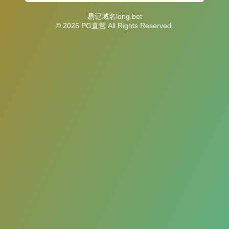
易记域名long.bet
© 2026 PG直营 All Rights Reserved.